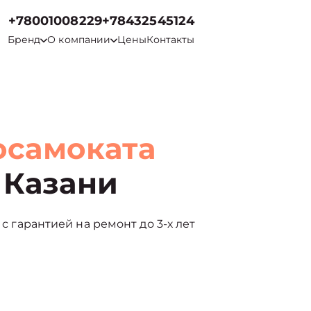
+78001008229
+78432545124
Бренд
О компании
Цены
Контакты
осамоката
 Казани
 с гарантией на ремонт до 3-х лет