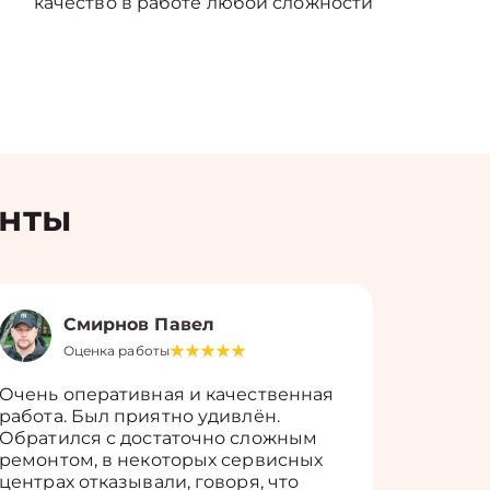
качество в работе любой сложности
енты
Смирнов Павел
Оценка работы
О
Очень оперативная и качественная
Работу 
работа. Был приятно удивлён.
вопросы
Обратился с достаточно сложным
такие п
ремонтом, в некоторых сервисных
только 
центрах отказывали, говоря, что
информ