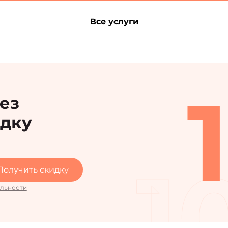
Все услуги
рез
идку
1
Получить скидку
льности